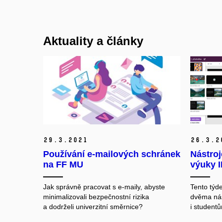
Aktuality a články
29.
3.
2021
26.
3.
2
Používání e-mailových schránek
Nástroj
na FF MU
výuky I
Jak správně pracovat s e-maily, abyste
Tento týd
minimalizovali bezpečnostní rizika
dvěma nás
a dodrželi univerzitní směrnice?
i student