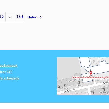
12
…
148
Další
 požadavek
ter CIT
ity v Engage