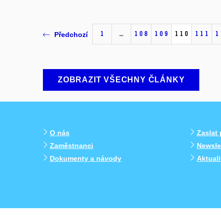
1
…
108
109
110
111
1
Předchozí
ZOBRAZIT VŠECHNY ČLÁNKY
O nás
Zaslat
Zaměstnanci
Newslet
Dokumenty a návody
Aktual