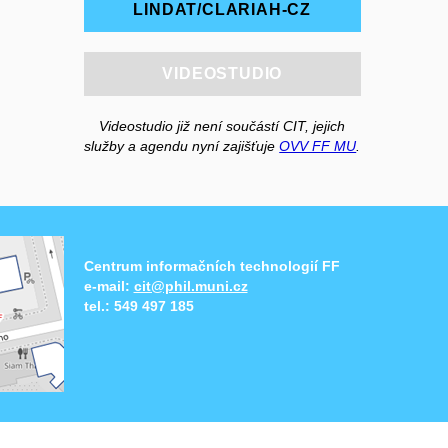
LINDAT/CLARIAH-CZ
VIDEOSTUDIO
Videostudio již není součástí CIT, jejich
služby a agendu nyní zajišťuje
OVV FF MU
.
Centrum informačních technologií FF
e-mail:
cit@phil.muni.cz
tel.:
549 497 185