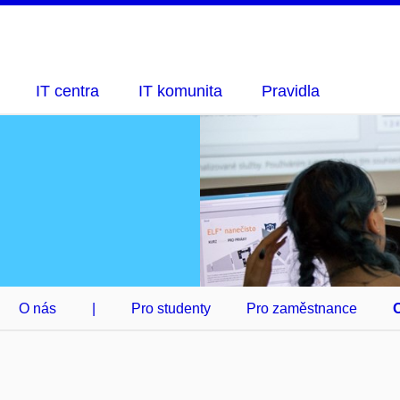
IT centra
IT komunita
Pravidla
O nás
|
Pro studenty
Pro zaměstnance