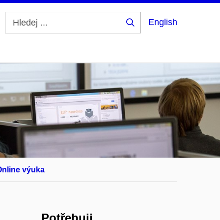
English
Hledej
...
Online výuka
Potřebuji...