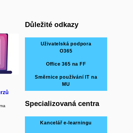
Důležité odkazy
Uživatelská podpora
O365
Office 365 na FF
Směrnice používání IT na
MU
urzů
Specializovaná centra
ěma
Kancelář e-learningu