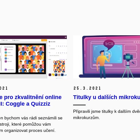
021
25.
3.
2021
e pro zkvalitnění online
Titulky u dalších mikrok
II: Coggle a Quizziz
Připravili jsme titulky k dalším dv
mikrokurzům.
en bychom vás rádi seznámili se
troji, které pomůžou vám
ům organizovat proces učení.