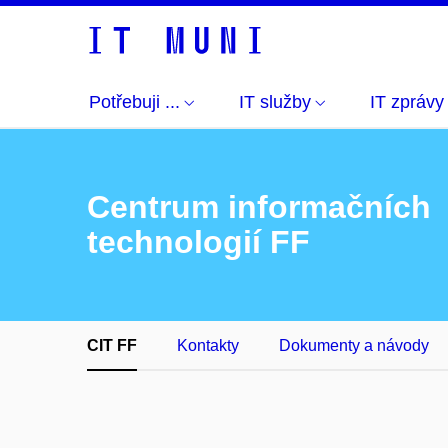
Potřebuji ...
IT služby
IT zprávy
Centrum informačních
technologií FF
CIT FF
Kontakty
Dokumenty a návody