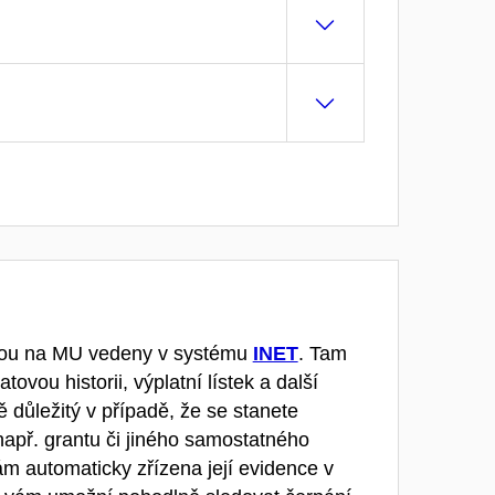
sou na MU vedeny v systému
INET
. Tam
ovou historii, výplatní lístek a další
 důležitý v případě, že se stanete
př. grantu či jiného samostatného
vám automaticky zřízena její evidence v