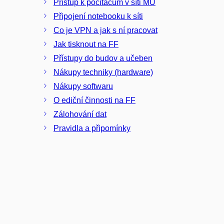
Přístup k počítačům v síti MU
Připojení notebooku k síti
Co je VPN a jak s ní pracovat
Jak tisknout na FF
Přístupy do budov a učeben
Nákupy techniky (hardware)
Nákupy softwaru
O ediční činnosti na FF
Zálohování dat
Pravidla a připomínky