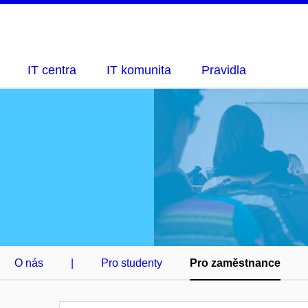
IT centra
IT komunita
Pravidla
O nás
|
Pro studenty
Pro zaměstnance