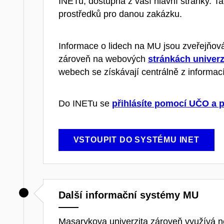
INETu, dostupná z vaší hlavní stránky. 
prostředků pro danou zakázku.
Informace o lidech na MU jsou zveřejňová
zároveň na webových
stránkách univerz
webech se získávají centrálně z informac
Do INETu se
přihlásíte pomocí UČO a 
VSTOUPIT DO SYSTÉMU INET
Další informační systémy MU
Masarykova univerzita zároveň využívá ně