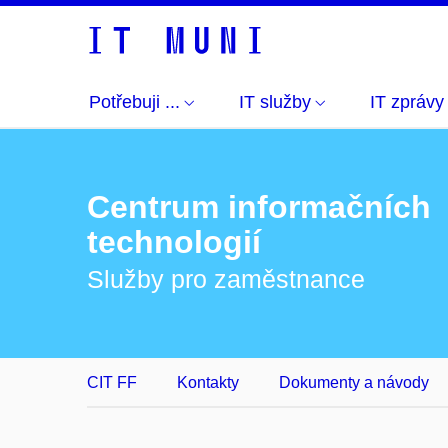
Potřebuji ...
IT služby
IT zprávy
Centrum informačních
technologií
Služby pro zaměstnance
CIT FF
Kontakty
Dokumenty a návody