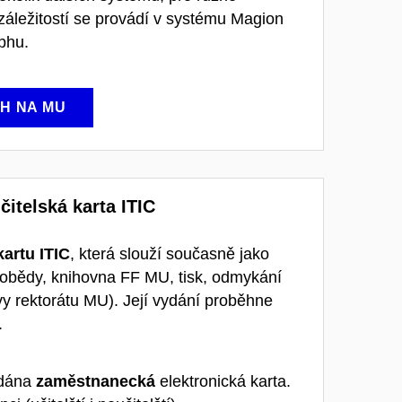
áležitostí se provádí v systému Magion
phu.
H NA MU
itelská karta ITIC
artu ITIC
, která slouží současně jako
(obědy, knihovna FF MU, tisk, odmykání
vy rektorátu MU). Její vydání proběhne
.
ydána
zaměstnanecká
elektronická karta.