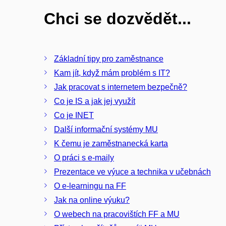
Chci se dozvědět...
Základní tipy pro zaměstnance
Kam jít, když mám problém s IT?
Jak pracovat s internetem bezpečně?
Co je IS a jak jej využít
Co je INET
Další informační systémy MU
K čemu je zaměstnanecká karta
O práci s e-maily
Prezentace ve výuce a technika v učebnách
O e-learningu na FF
Jak na online výuku?
O webech na pracovištích FF a MU