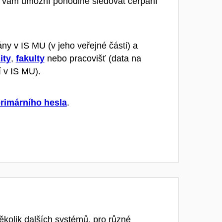
Ta vám umožní pohodlně sledovat čerpání
ny v IS MU (v jeho veřejné části) a
ity
,
fakulty
nebo pracovišť (data na
í v IS MU).
primárního hesla
.
kolik dalších systémů, pro různé