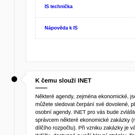
IS technička
Nápověda k IS
K čemu slouží INET
Některé agendy, zejména ekonomické, j
můžete sledovat čerpání své dovolené, plat
osobní agendy. INET pro vás bude zvláště
správcem některé ekonomické zakázky (na
dílčího rozpočtu). Při vzniku zakázky je 