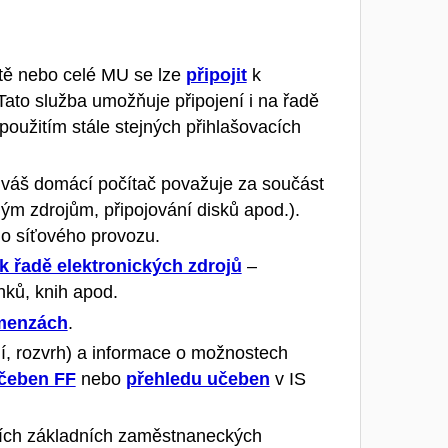
tě
nebo
celé MU se lze
připojit
k
Tato služba umožňuje připojení i na řadě
 použitím stále stejných přihlašovacích
e váš domácí počítač považuje za součást
ným zdrojům, připojování disků apod.).
o síťového provozu.
k řadě elektronických zdrojů
–
nků, knih apod.
 menzách
.
, rozvrh)
a informace o možnostech
učeben FF
nebo
přehledu učeben
v
IS
ších základních zaměstnaneckých