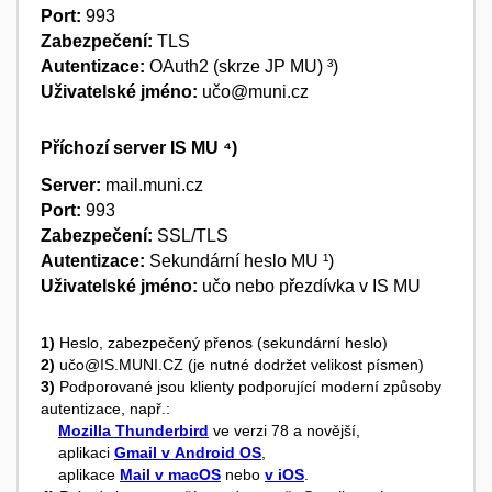
Port:
993
Zabezpečení:
TLS
Autentizace:
OAuth2 (skrze JP MU) ³)
Uživatelské jméno:
učo@muni.cz
Příchozí server IS MU ⁴)
Server:
mail.muni.cz
Port:
993
Zabezpečení:
SSL/TLS
Autentizace:
Sekundární heslo MU ¹)
Uživatelské jméno:
učo nebo přezdívka v IS MU
1)
Heslo, zabezpečený přenos (sekundární heslo)
2)
učo@IS.MUNI.CZ (je nutné dodržet velikost písmen)
3)
Podporované jsou klienty podporující moderní ​způsoby
autentizace, např.:
Mozilla Thunderbird
ve verzi 78 a novější,
aplikaci
Gmail v Android OS
,
aplikace
Mail v macOS
nebo
v iOS
.