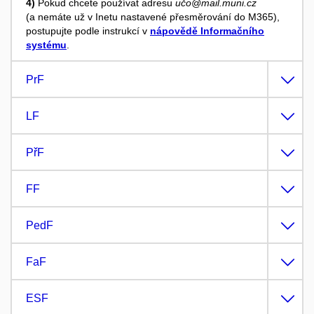
4)
Pokud chcete používat adresu
učo@mail.muni.cz
(a nemáte už v Inetu nastavené přesměrování do M365),
postupujte podle instrukcí v
nápovědě Informačního
systému
.
PrF
LF
PřF
FF
PedF
FaF
ESF