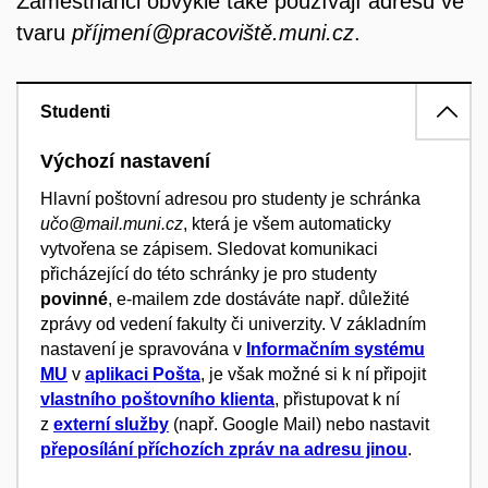
Zaměstnanci obvykle také používají adresu ve
tvaru
příjmení@pracoviště.muni.cz
.
Studenti
Výchozí nastavení
Hlavní poštovní adresou pro studenty je schránka
učo@mail.muni.cz
, která je všem automaticky
vytvořena se zápisem.
Sledovat komunikaci
přicházející do této schránky je pro studenty
povinné
, e-mailem zde dostáváte např. důležité
zprávy od vedení fakulty či univerzity. V základním
nastavení je spravována v
Informačním systému
MU
v
aplikaci Pošta
, je však možné si k ní připojit
vlastního poštovního klienta
, přistupovat k ní
z
externí služby
(např. Google Mail) nebo nastavit
přeposílání příchozích zpráv na adresu jinou
.