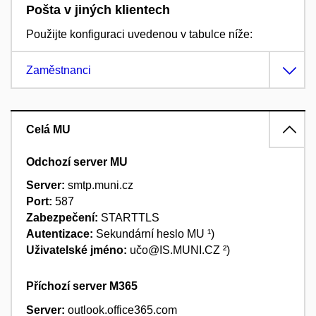
Pošta v jiných klientech
Použijte konfiguraci uvedenou v tabulce níže:
Zaměstnanci
Celá MU
Odchozí server MU
Server:
smtp.muni.cz
Port:
587
Zabezpečení:
STARTTLS
Autentizace:
Sekundární heslo MU ¹)
Uživatelské jméno:
učo@IS.MUNI.CZ ²)
Příchozí server M365
Server:
outlook.office365.com