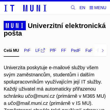
EN
MUNI
Univerzitní elektronická
pošta
Celá MU
PrF
LF
PřF
FF
PedF
FaF
ESF
Univerzita poskytuje e-mailové služby všem
svým zaměstnancům, studentům i dalším
spolupracovníkům využívajícím její IT služby.
Každý uživatel má automaticky přiřazenou
schránku
učo@muni.cz
(primárně v M365 MU)
a
učo@mail.muni.cz
(primárně v IS MU).