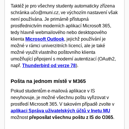
Taktéž je pro všechny studenty automaticky zřízena
schránka
učo@muni.cz
, ve výchozím nastavení však
není používána. Je primárně přístupná
prostřednictvím moderních aplikací Microsoft 365,
tedy hlavně webmailového nebo desktopového
klienta
Microsoft Outlook
, jejichž používání je
možné v rámci univerzitních licencí, ale je také
možné využít vlastního poštovního klienta
umožňující připojení s moderní autentizací (OAuth2,
např.
Thunderbird od verze 78
).
Pošta na jednom místě v M365
Pokud studentům e-mailová aplikace v IS
nevyhovuje, je možné všechnu poštu vyřizovat v
prostředí Microsoft 365. V takovém případě zvolte v
aplikaci Správa uživatelských účtů v Inetu MU
možnost
přeposílat všechnu poštu z IS
do O365
.