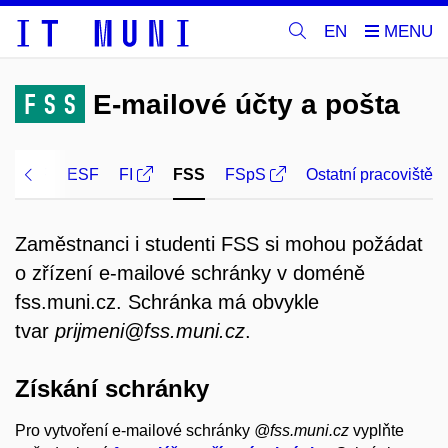
EN
FSS
E-mailové účty a pošta
FaF
ESF
FI
FSS
FSpS
Ostatní pracoviště
Zaměstnanci i studenti FSS si mohou požádat
o zřízení e-mailové schránky v doméně
fss.muni.cz. Schránka má obvykle
tvar
prijmeni@fss.muni.cz
.
Získání schránky
Pro vytvoření e-mailové schránky
@fss.muni.cz
vyplňte