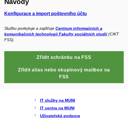
Návody
Konfigurace a import poštovního účtu
Službu poskytuje a zajišťuje
Centrum informačních a
komunikačních technologií Fakulty sociálních studií
(CIKT
FSS).
Zřídit schránku na FSS
Zřídit alias nebo skupinový mailbox na
FSS
IT služby na MUNI
IT centra na MUNI
Uživatelská podpora