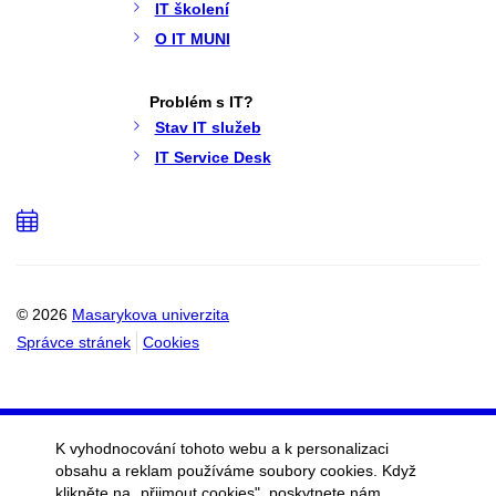
IT školení
O IT MUNI
Problém s IT?
Stav IT služeb
IT Service Desk
Přidat
do
kalendáře
© 2026
Masarykova univerzita
Správce stránek
Cookies
K vyhodnocování tohoto webu a k personalizaci
obsahu a reklam používáme soubory cookies. Když
klikněte na „přijmout cookies", poskytnete nám