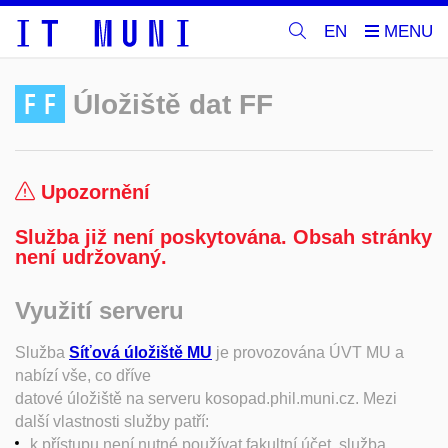
EN
FF
Úložiště dat FF
Upozornění
Služba již není poskytována. Obsah stránky
není udržovaný.
Využití serveru
Služba
Síťová úložiště MU
je provozována ÚVT MU a
nabízí vše, co dříve
datové úložiště na serveru kosopad.phil.muni.cz. Mezi
další vlastnosti služby patří:
k přístupu není nutné používat fakultní účet, služba