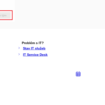
Problém s IT?
Stav IT služeb
IT Service Desk
Přidat
do
kalendá