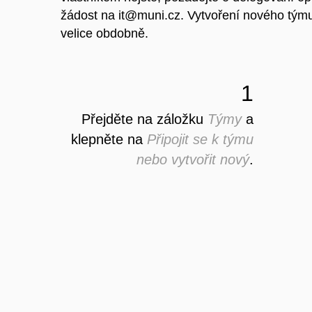
žádost na it@muni.cz. Vytvoření nového týmu
velice obdobně.
1
Přejděte na záložku
Týmy
a
klepněte na
Připojit se k týmu
nebo vytvořit nový
.