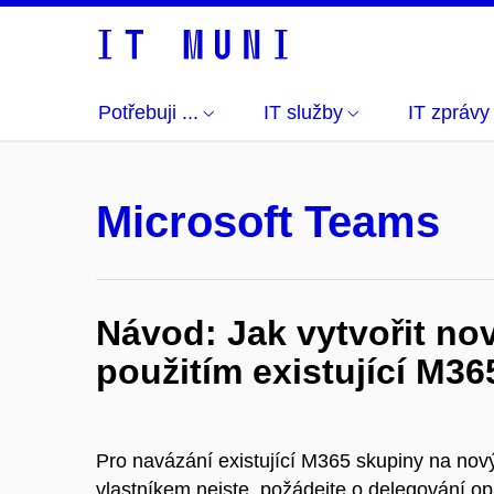
Potřebuji ...
IT služby
IT zprávy
Microsoft Teams
Návod: Jak vytvořit no
použitím existující M3
Pro navázání existující M365 skupiny na nov
vlastníkem nejste, požádejte o delegování op