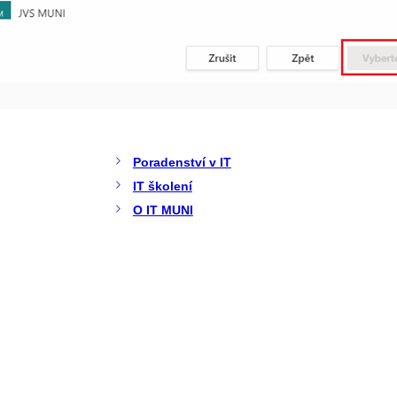
Poradenství v IT
IT školení
O IT MUNI