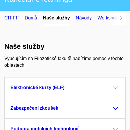
CIT FF
Domů
Naše služby
Návody
Workshopy
O
Naše služby
Vyučujícím na Filozofické fakultě nabízíme pomoc v těchto
oblastech:
Elektronické kurzy (ELF)
Zabezpečení zkoušek
Podpora mobilních technologií