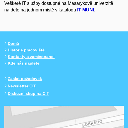
Veškeré IT služby dostupné na Masarykově univerzitě
najdete na jednom místě v katalogu
IT MUNI
.
Domů
Historie pracoviště
Kontakty a zaměstnanci
Kde nás najdete
Zaslat požadavek
Newsletter CIT
Diskuzní skupina CIT