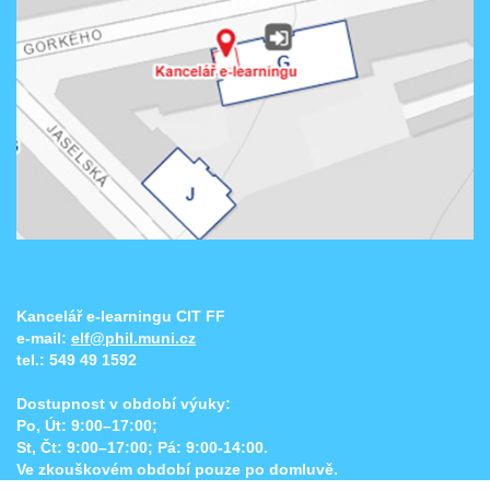
Kancelář e-learningu CIT FF
e-mail:
elf@phil.muni.cz
tel.:
549 49 1592
Dostupnost v období výuky:
Po, Út: 9:00–17:00;
St, Čt: 9:00–17:00; Pá: 9:00-14:00.
Ve zkouškovém období pouze po domluvě.