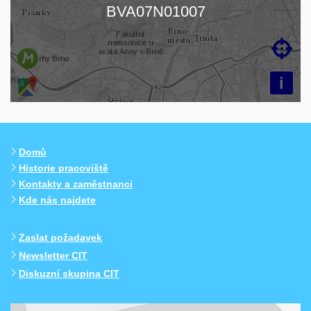
Načítám mapu…
BVA07N01007

i
Domů
Historie pracoviště
Kontakty a zaměstnanci
Kde nás najdete
Zaslat požadavek
Newsletter CIT
Diskuzní skupina CIT