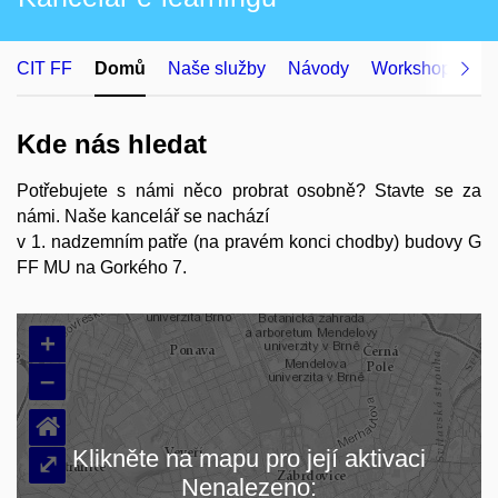
CIT FF
Domů
Naše služby
Návody
Workshopy
O
Kde nás hledat
Potřebujete s námi něco probrat osobně? Stavte se za
námi. Naše kancelář se nachází
v 1. nadzemním patře (na pravém konci chodby) budovy G
FF MU na Gorkého 7.
+
–
⌂
Klikněte na mapu pro její aktivaci
⤢
Nenalezeno: