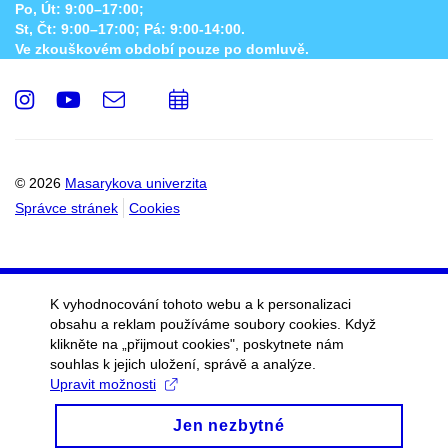
Po, Út: 9:00–17:00;
St, Čt: 9:00–17:00; Pá: 9:00-14:00.
Ve zkouškovém období pouze po domluvě.
Instagram
Youtube
e-
Přidat
Email
mail
do
kalendáře
© 2026
Masarykova univerzita
Správce stránek
Cookies
K vyhodnocování tohoto webu a k personalizaci
obsahu a reklam používáme soubory cookies. Když
klikněte na „přijmout cookies", poskytnete nám
souhlas k jejich uložení, správě a analýze.
Upravit možnosti
Jen nezbytné