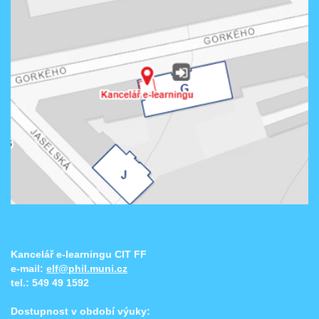
Kancelář e-learningu CIT FF
e-mail:
elf@phil.muni.cz
tel.:
549 49 1592
Dostupnost v období výuky: