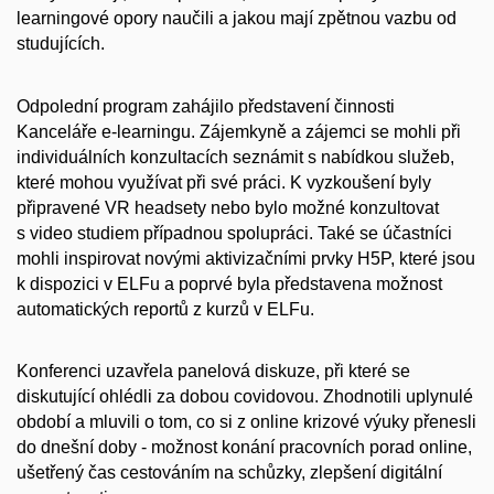
learningové opory naučili a jakou mají zpětnou vazbu od
studujících.
Odpolední program zahájilo představení činnosti
Kanceláře e-learningu. Zájemkyně a zájemci se mohli při
individuálních konzultacích seznámit s nabídkou služeb,
které mohou využívat při své práci. K vyzkoušení byly
připravené VR headsety nebo bylo možné konzultovat
s video studiem případnou spolupráci. Také se účastníci
mohli inspirovat novými aktivizačními prvky H5P, které jsou
k dispozici v ELFu a poprvé byla představena možnost
automatických reportů z kurzů v ELFu.
Konferenci uzavřela panelová diskuze, při které se
diskutující ohlédli za dobou covidovou. Zhodnotili uplynulé
období a mluvili o tom, co si z online krizové výuky přenesli
do dnešní doby - možnost konání pracovních porad online,
ušetřený čas cestováním na schůzky, zlepšení digitální