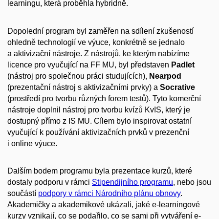
learningu, která proběhla hybridně.
Dopolední program byl zaměřen na sdílení zkušeností
ohledně technologií ve výuce, konkrétně se jednalo
a aktivizační nástroje. Z nástrojů, ke kterým nabízíme
licence pro vyučující na FF MU, byl představen
Padlet
(nástroj pro společnou práci studujících),
Nearpod
(prezentační nástroj s aktivizačními prvky) a
Socrative
(prostředí pro tvorbu různých forem testů). Tyto komerční
nástroje doplnil nástroj pro tvorbu kvízů KvIS, který je
dostupný přímo z IS MU. Cílem bylo inspirovat ostatní
vyučující k používání aktivizačních prvků v prezenční
i online výuce.
Dalším bodem programu byla prezentace kurzů, které
dostaly podporu v rámci
Stipendijního programu
, nebo jsou
součástí
podpory v rámci Národního plánu obnovy
.
Akademičky a akademikové ukázali, jaké e-learningové
kurzy vznikají, co se podařilo, co se sami při vytváření e-