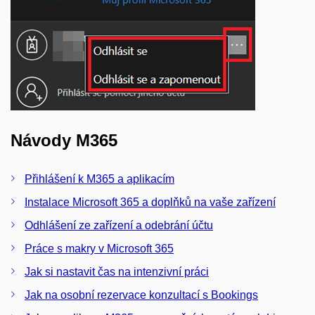
Návody M365
Přihlášení k M365 a aplikacím
Instalace Microsoft 365 a doplňků na vaše zařízení
Odhlášení ze zařízení a odebrání účtu
Práce s makry v Microsoft 365
Jak si nastavit čas na intenzivní práci
Jak na osobní rezervace konzultací s Bookings