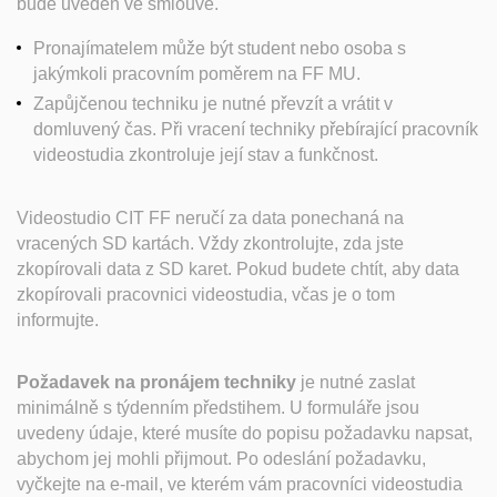
bude uveden ve smlouvě.
Pronajímatelem může být student nebo osoba s
jakýmkoli pracovním poměrem na FF MU.
Zapůjčenou techniku je nutné převzít a vrátit v
domluvený čas. Při vracení techniky přebírající pracovník
videostudia zkontroluje její stav a funkčnost.
Videostudio CIT FF neručí za data ponechaná na
vracených SD kartách. Vždy zkontrolujte, zda jste
zkopírovali data z SD karet. Pokud budete chtít, aby data
zkopírovali pracovnici videostudia, včas je o tom
informujte.
Požadavek na pronájem techniky
je nutné zaslat
minimálně s týdenním předstihem.
U formuláře jsou
uvedeny údaje, které musíte do popisu požadavku napsat,
abychom jej mohli přijmout.
Po odeslání požadavku,
vyčkejte na e-mail, ve kterém vám pracovníci videostudia