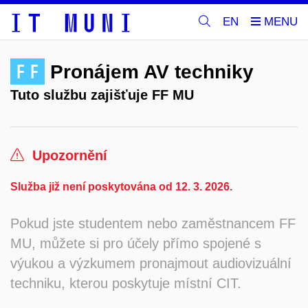
EN
FF
Pronájem AV techniky
Tuto službu zajišťuje FF MU
Upozornění
Služba již není poskytována od 12. 3. 2026.
Pokud jste studentem nebo zaměstnancem FF
MU, můžete si pro účely přímo spojené s
výukou a výzkumem pronajmout audiovizuální
techniku, kterou poskytuje místní CIT.