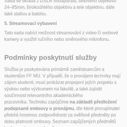
Sada se skládá z DSLR fotoaparátu, setového objektivu
24–85mm, širokoúhlého objektivu a tele objektivu, dále
také stativu a batohu.
5. Streamovací vybavení
Tato sada nabízí možnost streamování z video či webové
kamery a využití ručního nebo směrového mikrofonu.
Podmínky poskytnutí služby
Služba je poskytována primárně zaměstnancům a
studentům FF MU. V případě, že o pronájem techniky mají
zájem studenti, musí prokázat propojení jejích projektu s
výukou nebo výzkumem na fakultě, a také zajistit
součinnost relevantního akademického
pracovníka.
Techniku zapůjčíme
na základě předložení
podepsané smlouvy o pronájmu
, dle které pronajímatel
přebírá hmotnou zodpovědnost za svěřené předměty po
dobu platnosti smlouvy. Seznam zapůjčených předmětů