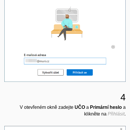
4
V otevřeném okně zadejte
UČO
a
Primární heslo
a
klikněte na
Přihlásit
.