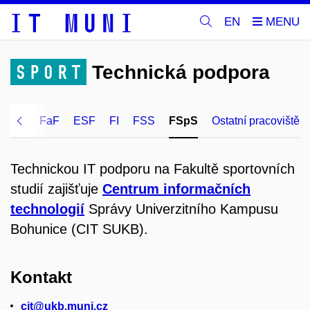
EN
SPORT
Technická podpora
PedF
FaF
ESF
FI
FSS
FSpS
Ostatní pracoviště
Technickou IT podporu na Fakultě sportovních
studií zajišťuje
Centrum informačních
technologií
Správy Univerzitního Kampusu
Bohunice (CIT SUKB).
Kontakt
cit@ukb.muni.cz