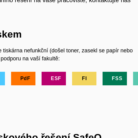
ního řešení na vaše pracoviště, kontaktujte nás
iskem
je tiskárna nefunkční (došel toner, zasekl se papír nebo
 podporu na vaší fakultě:
PdF
ESF
FI
FSS
iskového řešení SafeQ