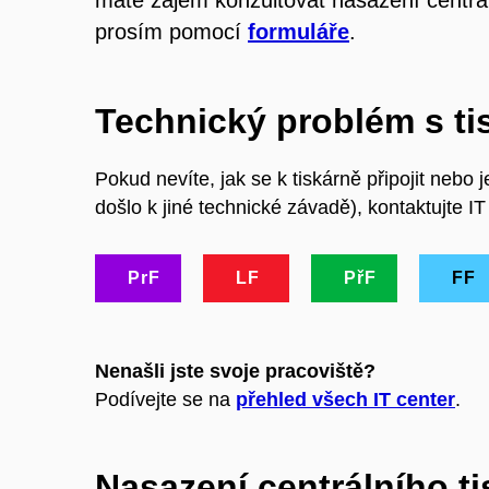
máte zájem konzultovat nasazení centrál
prosím pomocí
formuláře
.
Technický problém s t
Pokud nevíte, jak se k tiskárně připojit nebo 
došlo k jiné technické závadě), kontaktujte IT
PrF
LF
PřF
FF
Nenašli jste svoje pracoviště?
Podívejte se na
přehled všech IT center
.
Nasazení centrálního t