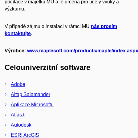
počítače v majetku MU a je určena pro účely výuky a
výzkumu.
V případě zájmu o instalaci v rámci MU
nás prosím
kontaktujte
.
Výrobce:
www.maplesoft.com/products/maple/index.asp
Celouniverzitní software
Adobe
Altap Salamander
Aplikace Microsoftu
Atlas.ti
Autodesk
ESRI ArcGIS