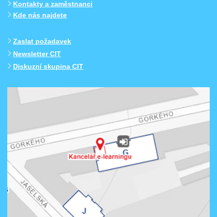
Kontakty a zaměstnanci
Kde nás najdete
Zaslat požadavek
Newsletter CIT
Diskuzní skupina CIT