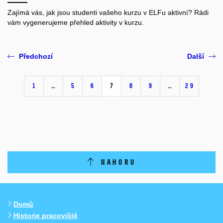
Zajímá vás, jak jsou studenti vašeho kurzu v ELFu aktivní? Rádi
vám vygenerujeme přehled aktivity v kurzu.
Předchozí
Další
1
…
5
6
7
8
9
…
29
NAHORU
Domů
Historie pracoviště