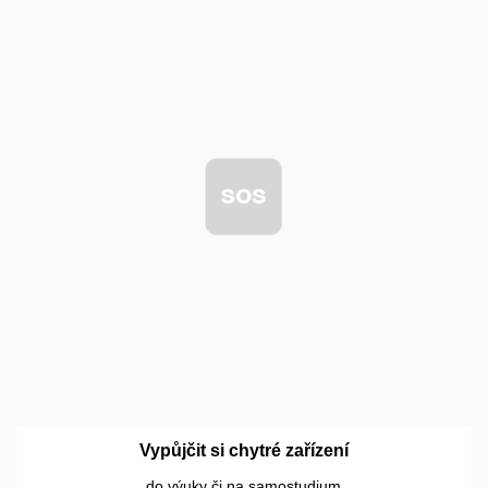
Vypůjčit si chytré zařízení
do výuky či na samostudium