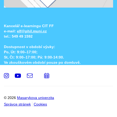
Kancelář e-learningu CIT FF
e-mail:
elf@phil.muni.cz
tel.:
549 49 1592
Dostupnost v období výuky:
Po, Út: 9:00–17:00;
St, Čt: 9:00–17:00; Pá: 9:00-14:00.
Ve zkouškovém období pouze po domluvě.
Instagram
Youtube
e-
Přidat
Email
mail
do
kalendáře
© 2026
Masarykova univerzita
Správce stránek
Cookies