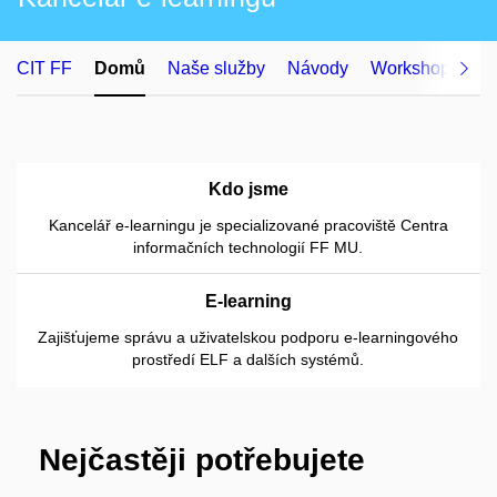
CIT FF
Domů
Naše služby
Návody
Workshopy
O
Kdo jsme
Kancelář e-learningu je specializované pracoviště Centra
informačních technologií FF MU.
E-learning
Zajišťujeme správu a uživatelskou podporu e-learningového
prostředí ELF a dalších systémů.
Nejčastěji potřebujete