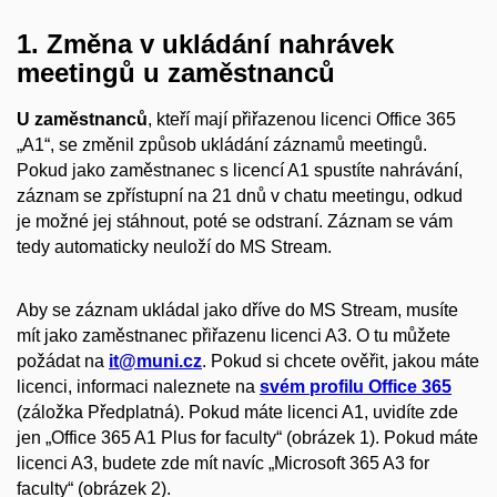
1. Změna v ukládání nahrávek
meetingů u zaměstnanců
U zaměstnanců
, kteří mají přiřazenou licenci Office 365
„A1“, se změnil způsob ukládání záznamů meetingů.
Pokud jako zaměstnanec s licencí A1 spustíte nahrávání,
záznam se zpřístupní na 21 dnů v chatu meetingu, odkud
je možné jej stáhnout, poté se odstraní. Záznam se vám
tedy automaticky neuloží do MS Stream.
Aby se záznam ukládal jako dříve do MS Stream, musíte
mít jako zaměstnanec přiřazenu licenci A3. O tu můžete
požádat na
it@muni.cz
. Pokud si chcete ověřit, jakou máte
licenci, informaci naleznete na
svém profilu Office 365
(záložka Předplatná). Pokud máte licenci A1, uvidíte zde
jen „Office 365 A1 Plus for faculty“ (obrázek 1). Pokud máte
licenci A3, budete zde mít navíc „Microsoft 365 A3 for
faculty“ (obrázek 2).