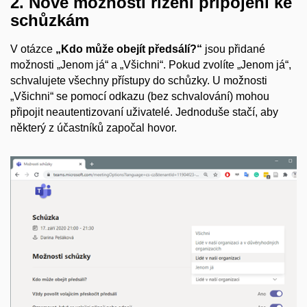
2. Nové možnosti řízení připojení ke
schůzkám
V otázce
„Kdo může obejít předsálí?“
jsou přidané
možnosti „Jenom já“ a „Všichni“. Pokud zvolíte „Jenom já“,
schvalujete všechny přístupy do schůzky. U možnosti
„Všichni“ se pomocí odkazu (bez schvalování) mohou
připojit neautentizovaní uživatelé. Jednoduše stačí, aby
některý z účastníků započal hovor.