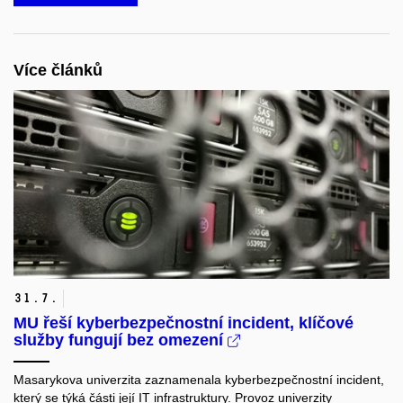
Více článků
31.
7.
MU řeší kyberbezpečnostní incident, klíčové
služby fungují bez omezení
Masarykova univerzita zaznamenala kyberbezpečnostní incident,
který se týká části její IT infrastruktury. Provoz univerzity