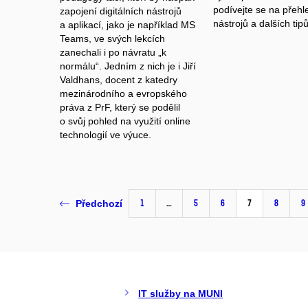
podívejte se na přehl
zapojení digitálních nástrojů
nástrojů a dalších tipů
a aplikací, jako je například MS
Teams, ve svých lekcích
zanechali i po návratu „k
normálu“. Jedním z nich je i Jiří
Valdhans, docent z katedry
mezinárodního a evropského
práva z PrF, který se podělil
o svůj pohled na využití online
technologií ve výuce.
1
…
5
6
7
8
9
Předchozí
IT služby na MUNI