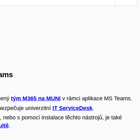
eams
ožený
tým M365 na MUNI
v rámci aplikace MS Teams.
bezpečuje univerzitní
IT ServiceDesk
.
 nebo s pomocí instalace těchto nástrojů, je také
ultě
.