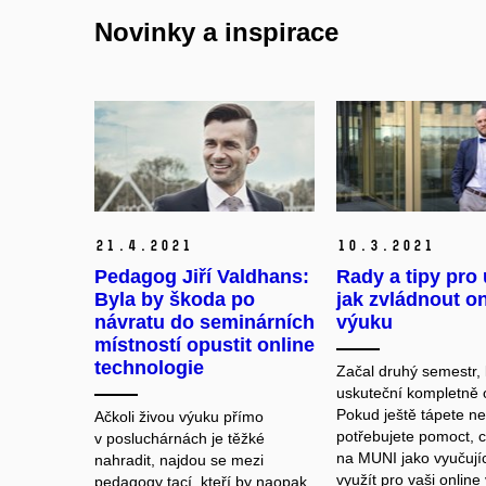
Novinky a inspirace
21.
4.
2021
10.
3.
2021
Pedagog Jiří Valdhans:
Rady a tipy pro 
Byla by škoda po
jak zvládnout on
návratu do seminárních
výuku
místností opustit online
technologie
Začal druhý semestr, 
uskuteční kompletně o
Pokud ještě tápete n
Ačkoli živou výuku přímo
potřebujete pomoct, 
v posluchárnách je těžké
na MUNI jako vyučují
nahradit, najdou se mezi
využít pro vaši online
pedagogy tací, kteří by naopak