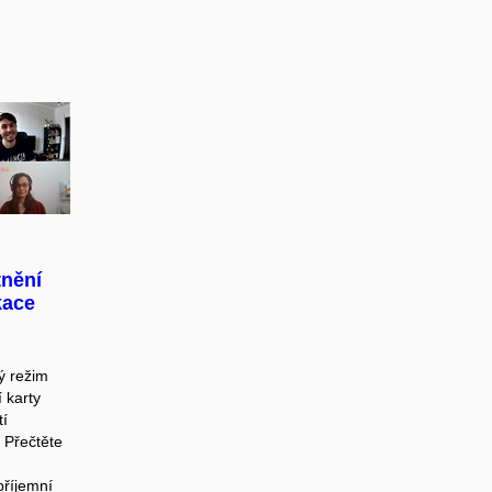
tnění
kace
ý režim
í karty
tí
 Přečtěte
příjemní