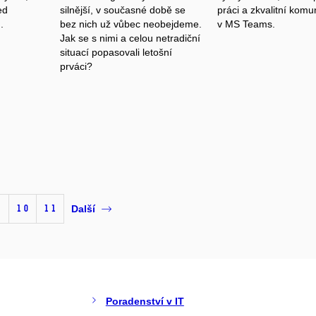
ed
silnější, v současné době se
práci a zkvalitní komu
.
bez nich už vůbec neobejdeme.
v MS Teams.
Jak se s nimi a celou netradiční
situací popasovali letošní
prváci?
10
11
Další
Poradenství v IT