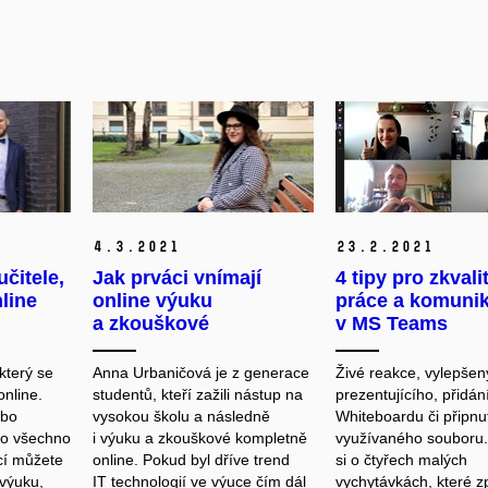
4.
3.
2021
23.
2.
2021
učitele,
Jak prváci vnímají
4 tipy pro zkvali
line
online výuku
práce a komuni
a zkouškové
v MS Teams
který se
Anna Urbaničová je z generace
Živé reakce, vylepšen
nline.
studentů, kteří zažili nástup na
prezentujícího, přidán
ebo
vysokou školu a následně
Whiteboardu či připnu
co všechno
i výuku a zkouškové kompletně
využívaného souboru.
cí můžete
online. Pokud byl dříve trend
si o čtyřech malých
 výuku,
IT technologií ve výuce čím dál
vychytávkách, které z