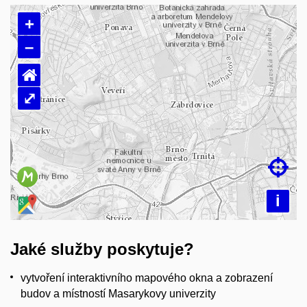
+
–
⌂
⤢
Načítám mapu…

i
Jaké služby poskytuje?
vytvoření interaktivního mapového okna a zobrazení
budov a místností Masarykovy univerzity