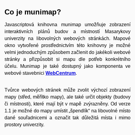
Co je munimap?
Javascriptová knihovna munimap umožňuje zobrazení
interaktivních plánů budov a místností Masarykovy
univerzity na libovolných webových stránkách. Mapové
okno vytvořené prostřednictvím této knihovny je možné
velmi jednoduchým způsobem začlenit do jakékoli webové
stránky a přizpůsobit si mapu dle potřeb konkrétního
účelu. Munimap je také dostupný jako komponenta ve
webové stavebnici
WebCentrum
.
Tvůrce webových stránek může zvolit výchozí zobrazení
mapy (střed, měřítko mapy), ale také určit objekty (budovy
či místnosti), které mají být v mapě zvýrazněny. Od verze
1.1 je možné do mapy umístit „špendlík“ na libovolné místo
dané souřadnicemi a označit tak důležitá místa i mimo
prostory univerzity.