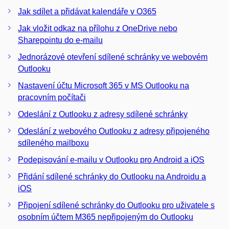
Jak sdílet a přidávat kalendáře v O365
Jak vložit odkaz na přílohu z OneDrive nebo
Sharepointu do e-mailu
Jednorázové otevření sdílené schránky ve webovém
Outlooku
Nastavení účtu Microsoft 365 v MS Outlooku na
pracovním počítači
Odeslání z Outlooku z adresy sdílené schránky
Odeslání z webového Outlooku z adresy připojeného
sdíleného mailboxu
Podepisování e-mailu v Outlooku pro Android a iOS
Přidání sdílené schránky do Outlooku na Androidu a
iOS
Připojení sdílené schránky do Outlooku pro uživatele s
osobním účtem M365 nepřipojeným do Outlooku