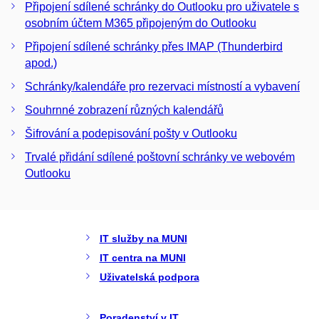
Připojení sdílené schránky do Outlooku pro uživatele s
osobním účtem M365 připojeným do Outlooku
Připojení sdílené schránky přes IMAP (Thunderbird
apod.)
Schránky/kalendáře pro rezervaci místností a vybavení
Souhrnné zobrazení různých kalendářů
Šifrování a podepisování pošty v Outlooku
Trvalé přidání sdílené poštovní schránky ve webovém
Outlooku
IT služby na MUNI
IT centra na MUNI
Uživatelská podpora
Poradenství v IT