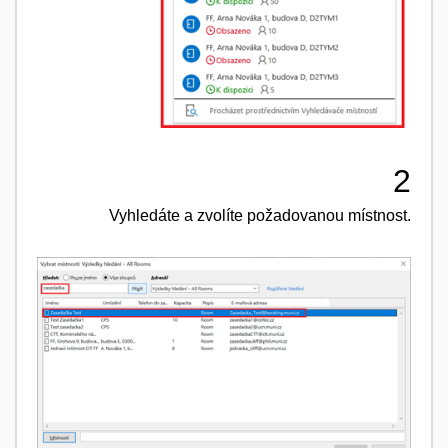
2
Vyhledáte a zvolíte požadovanou místnost.