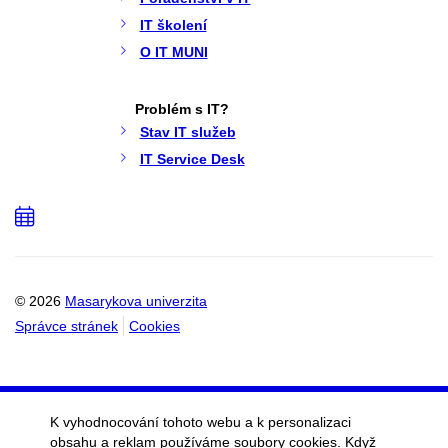
IT školení
O IT MUNI
Problém s IT?
Stav IT služeb
IT Service Desk
Přidat
do
kalendáře
© 2026
Masarykova univerzita
Správce stránek
Cookies
K vyhodnocování tohoto webu a k personalizaci
obsahu a reklam používáme soubory cookies. Když