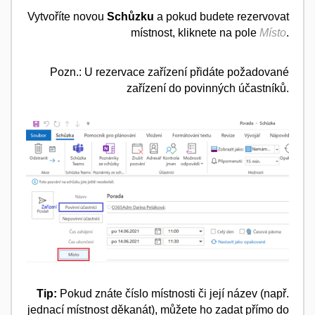
Vytvoříte novou
Schůzku
a pokud budete rezervovat
místnost, kliknete na pole
Místo
.
Pozn.: U rezervace zařízení přidáte požadované
zařízení do povinných účastníků.
Tip:
Pokud znáte číslo místnosti či její název (např.
jednací místnost děkanát), můžete ho zadat přímo do