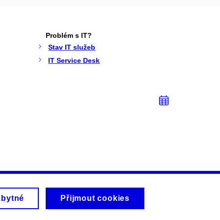
Problém s IT?
Stav IT služeb
IT Service Desk
Přidat
do
kalendá
zbytné
Přijmout cookies