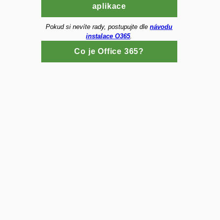
aplikace
Pokud si nevíte rady, postupujte dle
návodu
instalace O365
.
Co je Office 365?