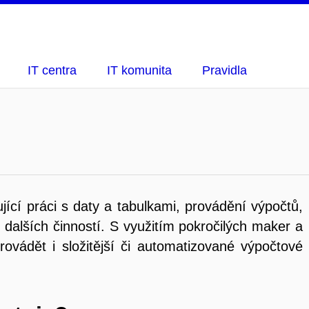
IT centra
IT komunita
Pravidla
ící práci s daty a tabulkami, provádění výpočtů,
u dalších činností. S využitím pokročilých maker a
ádět i složitější či automatizované výpočtové