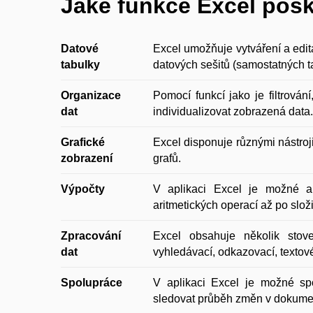
Jaké funkce Excel pos
Datové
Excel umožňuje vytváření a edita
tabulky
datových sešitů (samostatných t
Organizace
Pomocí funkcí jako je filtrován
dat
individualizovat zobrazená data.
Grafické
Excel disponuje různými nástroj
zobrazení
grafů.
Výpočty
V aplikaci Excel je možné a
aritmetických operací až po slož
Zpracování
Excel obsahuje několik stovek
dat
vyhledávací, odkazovací, textové
Spolupráce
V aplikaci Excel je možné sp
sledovat průběh změn v dokume