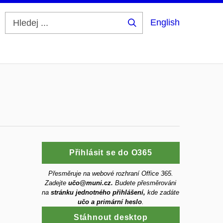
English
Hledej
...
Přihlásit se do O365
Přesměruje na webové rozhraní Office 365.
Zadejte
učo@muni.cz.
Budete přesměrováni
na
stránku jednotného přihlášení,
kde zadáte
učo a primární heslo
.
Stáhnout desktop