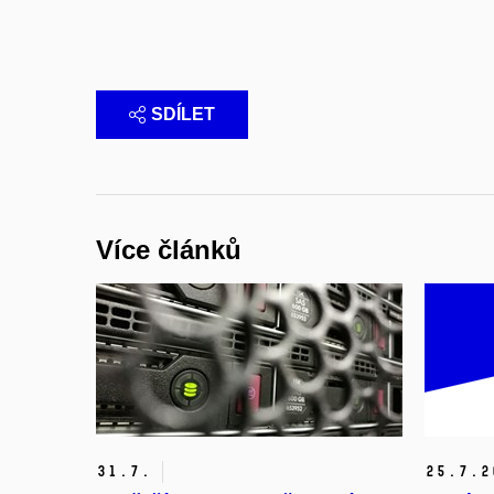
SDÍLET
Více článků
31.
7.
25.
7.
2