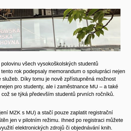
ž polovinu všech vysokoškolských studentů
 tento rok podepsaly memorandum o spolupráci nejen
ýče služeb. Díky tomu je nově zpřístupněná možnost
 nejen pro studenty, ale i zaměstnance MU – a také
, což se týká především studentů prvních ročníků.
ojení MZK s MU) a stačí pouze zaplatit registrační
těn jen v pilotním režimu. Ihned po registraci můžete
yužití elektronických zdrojů či objednávání knih.