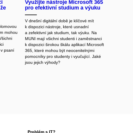
či
Využijte nástroje Microsoft 365
ůže
pro efektivní studium a výuku
V dnešní digitální době je klíčové mít
iplomovou
k dispozici nástroje, které usnadní
 vám mohou
a zefektivní jak studium, tak výuku. Na
 Všichni
MUNI mají všichni studenti i zaměstnanci
ci
k dispozici širokou škálu aplikací Microsoft
 v psaní
365, které mohou být neocenitelnými
pomocníky pro studenty i vyučující. Jaké
jsou jejich výhody?
Problém s IT?