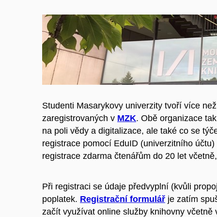
Studenti Masarykovy univerzity tvoří více ne
zaregistrovaných v
MZK
.
Obě organizace tak
na poli vědy a digitalizace, ale také co se t
registrace pomocí EduID (univerzitního účtu)
registrace zdarma čtenářům do 20 let včetně
Při registraci se údaje předvyplní (kvůli prop
poplatek.
Registrační formulář
je zatím spuš
začít využívat online služby knihovny včetně v