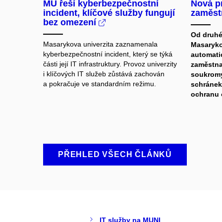
MU řeší kyberbezpečnostní
Nová p
incident, klíčové služby fungují
zaměst
bez omezení
Od druhé
Masarykova univerzita zaznamenala
Masaryko
kyberbezpečnostní incident, který se týká
automati
části její IT infrastruktury. Provoz univerzity
zaměstna
i klíčových IT služeb zůstává zachován
soukromý
a pokračuje ve standardním režimu.
schránek.
ochranu 
PŘEHLED VŠECH ČLÁNKŮ
IT služby na MUNI