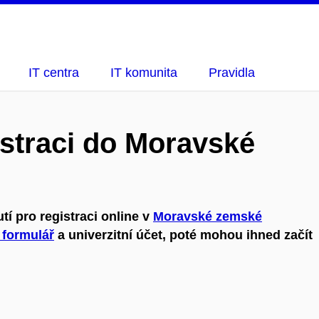
IT centra
IT komunita
Pravidla
istraci do Moravské
í pro registraci online v
Moravské zemské
 formulář
a univerzitní účet, poté mohou ihned začít