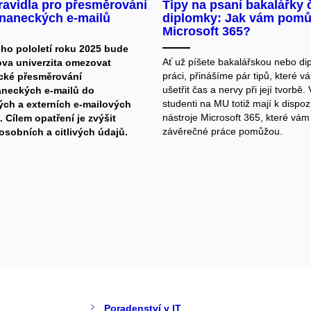
ravidla pro přesměrování
Tipy na psaní bakalářky 
naneckých e-mailů
diplomky: Jak vám pom
Microsoft 365?
ho pololetí roku 2025 bude
Ať už píšete bakalářskou nebo d
va univerzita omezovat
práci, přinášíme pár tipů, které
cké přesměrování
ušetřit čas a nervy při její tvorbě.
neckých e-mailů do
studenti na MU totiž mají k dispozi
ch a externích e-mailových
nástroje Microsoft 365, které vám
 Cílem opatření je zvýšit
závěrečné práce pomůžou.
osobních a citlivých údajů.
Poradenství v IT