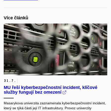
Více článků
31.
7.
MU řeší kyberbezpečnostní incident, klíčové
služby fungují bez omezení
Masarykova univerzita zaznamenala kyberbezpečnostní incident,
který se týká části její IT infrastruktury. Provoz univerzity