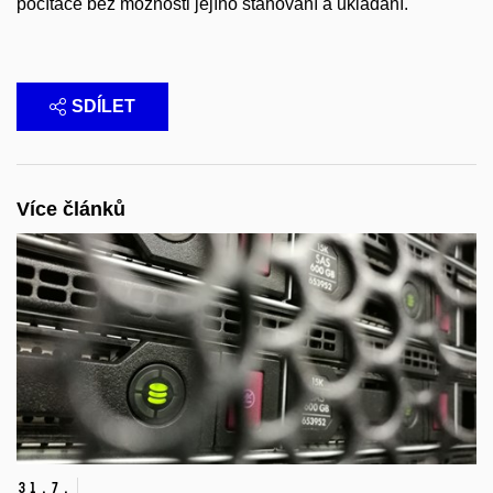
počítače bez možnosti jejího stahování a ukládání.
SDÍLET
Více článků
31.
7.