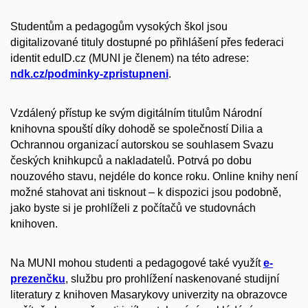
Studentům a pedagogům vysokých škol jsou
digitalizované tituly dostupné po přihlášení přes
federaci
identit eduID.cz
(MUNI je členem) na této adrese:
ndk.cz/podminky-zpristupneni
.
Vzdálený přístup ke svým digitálním titulům Národní
knihovna spouští díky dohodě se společností Dilia a
Ochrannou organizací autorskou se souhlasem Svazu
českých knihkupců a nakladatelů. Potrvá po dobu
nouzového stavu, nejdéle do konce roku. Online knihy není
možné stahovat ani tisknout – k dispozici jsou podobně,
jako byste si je prohlíželi z počítačů ve studovnách
knihoven.
Na MUNI mohou studenti a pedagogové také využít
e-
prezenčku
, službu pro prohlížení naskenované studijní
literatury z knihoven Masarykovy univerzity na obrazovce