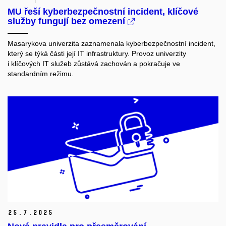
MU řeší kyberbezpečnostní incident, klíčové
služby fungují bez omezení
Masarykova univerzita zaznamenala kyberbezpečnostní incident,
který se týká části její IT infrastruktury. Provoz univerzity
i klíčových IT služeb zůstává zachován a pokračuje ve
standardním režimu.
25.
7.
2025