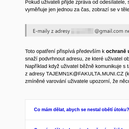
Pokud uživateli přijde zpráva od odesílatele,
vyměňuje jen jednou za čas, zobrazí se v těl
Toto opatření přispívá především k
ochraně 
snaží podvrhnout adresu, ze které uživatel o
Například když uživatel běžně komunikuje s t
z adresy TAJEMN1K@FAKULTA.MUNI.CZ (kde
zmíněné varování uživatele upozorní, že něc
Co mám dělat, abych se nestal obětí útoku