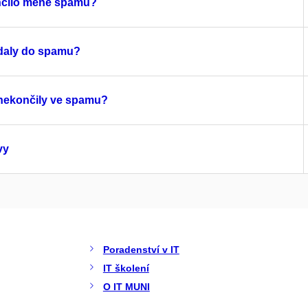
ončilo méně spamu?
adaly do spamu?
 nekončily ve spamu?
vy
Poradenství v IT
IT školení
O IT MUNI