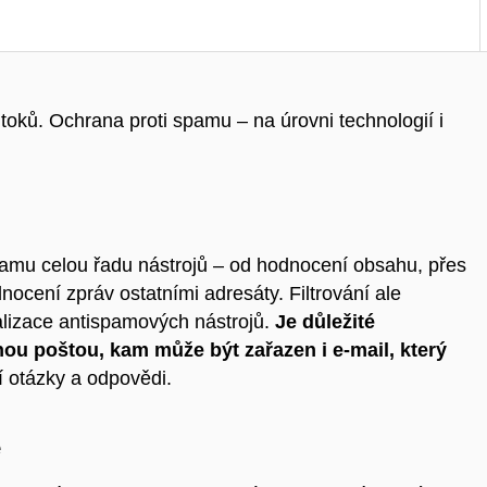
oků. Ochrana proti spamu – na úrovni technologií i
spamu celou řadu
nástrojů – od
hodnocení obsahu, přes
ocení zpráv ostatními adresáty. Filtrování ale
ualizace antispamových nástrojů.
Je
důležité
anou poštou
, kam může být zařazen i e-mail, který
í otázky a odpovědi.
e