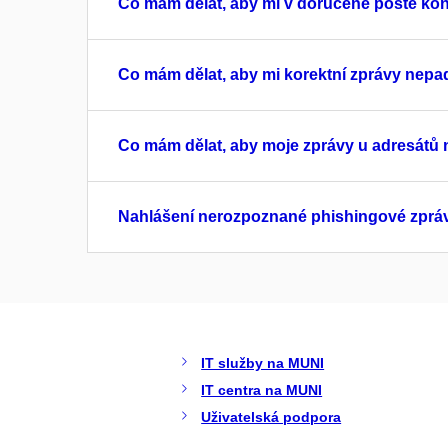
Co mám dělat, aby mi v doručené poště k
Co mám dělat, aby mi korektní zprávy nep
Co mám dělat, aby moje zprávy u adresátů
Nahlášení nerozpoznané phishingové zprá
IT služby na MUNI
IT centra na MUNI
Uživatelská podpora