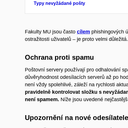
Typy nevyžádané pošty
Fakulty MU jsou často
cílem
phishingových út
ostražitosti uživatelů – je proto velmi důležitá.
Ochrana proti spamu
Poštovní servery používají pro odhalování 
důvěryhodnost odesílacích serverů až po hodn
není
vždy
spolehlivé, záleží na rychlosti akt
pravidelně kontrolovat složku s nevyžád
není spamem.
Níže jsou uvedené nejčastějš
Upozornění na nové odesílatel