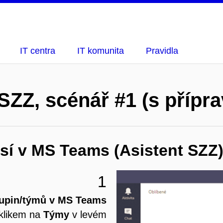
IT centra
IT komunita
Pravidla
SZZ, scénář #1 (s přípr
sí v MS Teams (Asistent SZZ
1
kupin/týmů v MS Teams
 klikem na
Týmy
v levém