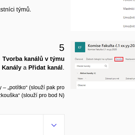
stníci týmů.
5
Tvorba kanálů v týmu
u
Kanály
a
Přidat kanál
.
– „potítko“ (slouží pak pro
zkouška“ (slouží pro bod N)