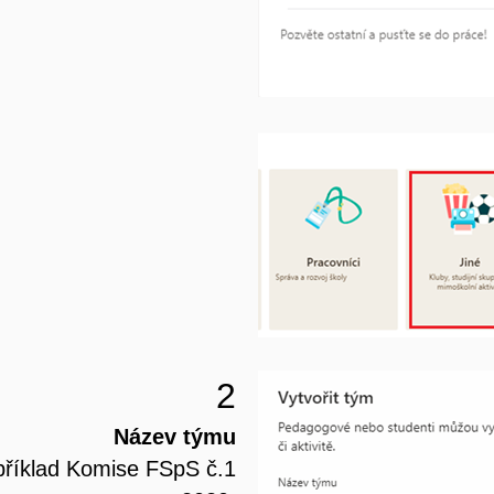
2
Název týmu
příklad Komise FSpS č.1