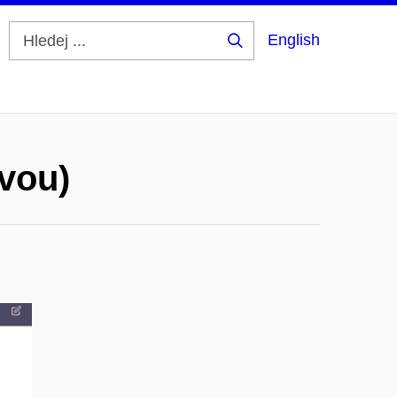
English
Hledej
...
avou)
)