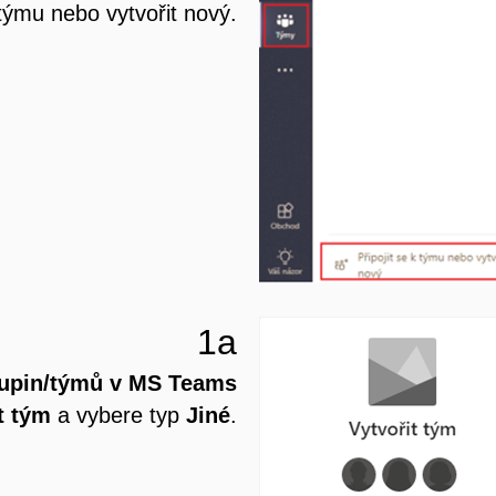
 týmu nebo vytvořit nový.
1a
kupin/týmů v MS Teams
t tým
a vybere typ
Jiné
.