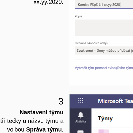
xx.yy.2020.
3
Nastavení týmu
tři tečky u názvu týmu a
volbou
Správa týmu
.