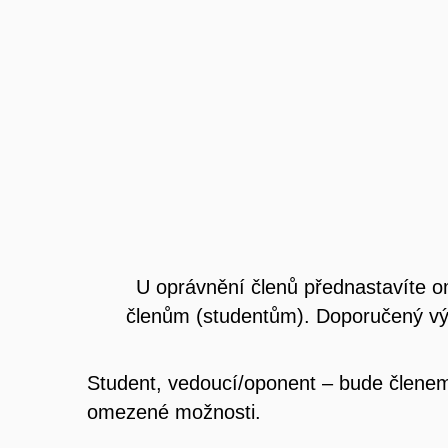
U oprávnění členů přednastavíte o
členům (studentům). Doporučený výs
Student, vedoucí/oponent – bude člene
omezené možnosti.