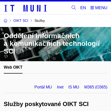
EN
OIKT SCI
Služby
Oddělení informačních
a komunikačních technologií
SCI
Web OIKT
Portál MU
Inet
IS MU
M365 (O365)
Služby poskytované OIKT SCI