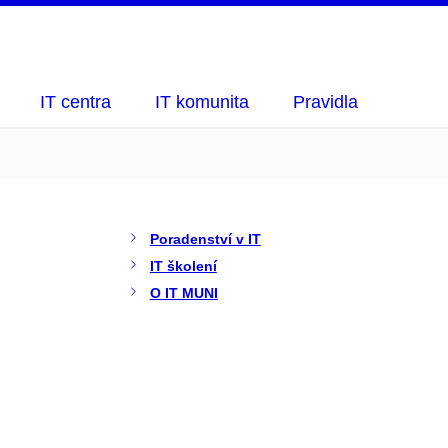
IT centra
IT komunita
Pravidla
Poradenství v IT
IT školení
O IT MUNI