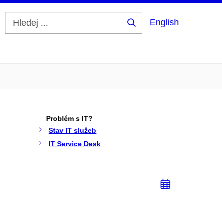
English
Hledej
...
Problém s IT?
Stav IT služeb
IT Service Desk
Přidat
do
kalendá