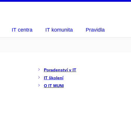
IT centra
IT komunita
Pravidla
Poradenství v IT
IT školení
O IT MUNI