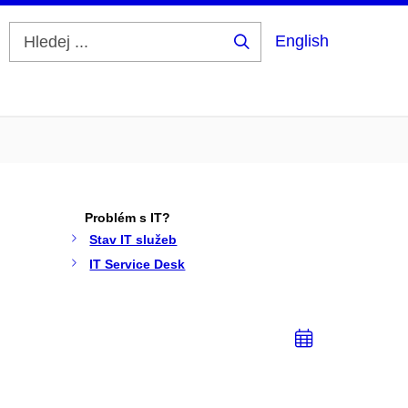
English
Hledej
...
Problém s IT?
Stav IT služeb
IT Service Desk
Přidat
do
kalendá