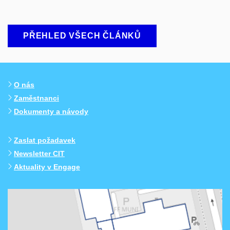
PŘEHLED VŠECH ČLÁNKŮ
O nás
Zaměstnanci
Dokumenty a návody
Zaslat požadavek
Newsletter CIT
Aktuality v Engage