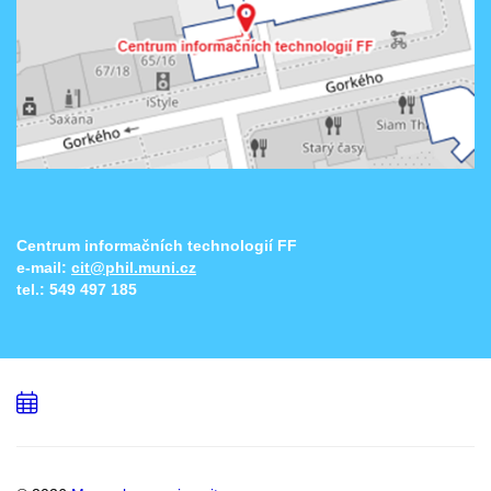
Centrum informačních technologií FF
e-mail:
cit@phil.muni.cz
tel.:
549 497 185
Přidat
do
kalendáře