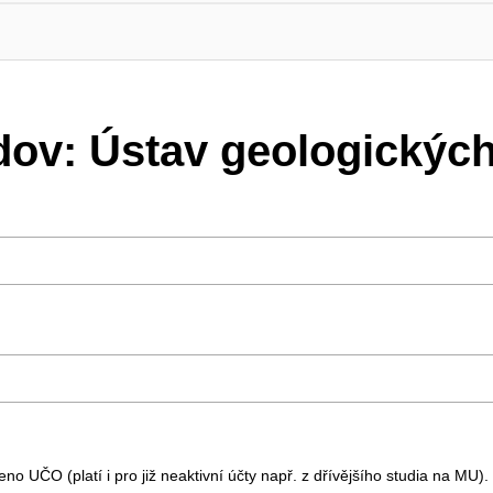
dov: Ústav geologickýc
o UČO (platí i pro již neaktivní účty např. z dřívějšího studia na MU).