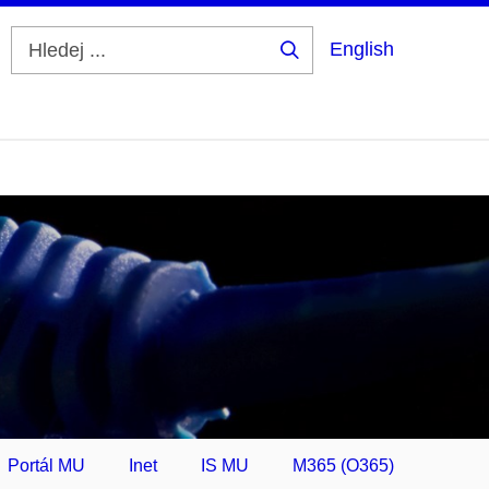
English
Hledej
...
Portál MU
Inet
IS MU
M365 (O365)