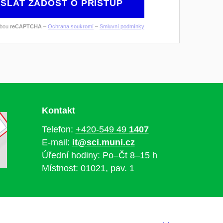
SLAT ŽÁDOST O PŘÍSTUP
žbou
reCAPTCHA
–
Ochrana soukromí
–
Smluvní podmínky
Kontakt
Telefon:
+420-549 49
1407
E-mail:
it@sci.muni.cz
Úřední hodiny: Po–Čt 8–15 h
Místnost: 01021, pav. 1