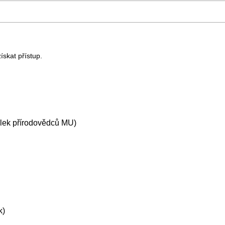
ískat přístup.
olek přírodovědců MU)
k)