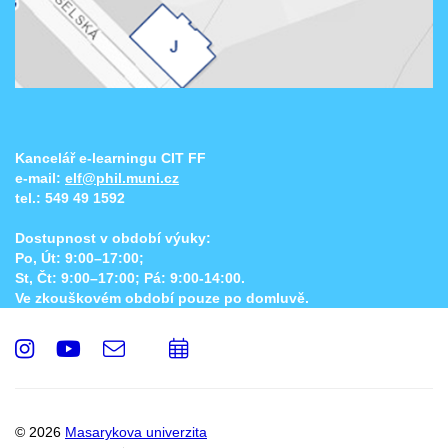
Kancelář e-learningu CIT FF
e-mail:
elf@phil.muni.cz
tel.:
549 49 1592
Dostupnost v období výuky:
Po, Út: 9:00–17:00;
St, Čt: 9:00–17:00; Pá: 9:00-14:00.
Ve zkouškovém období pouze po domluvě.
Instagram
Youtube
e-
Přidat
Email
mail
do
kalendáře
© 2026
Masarykova univerzita