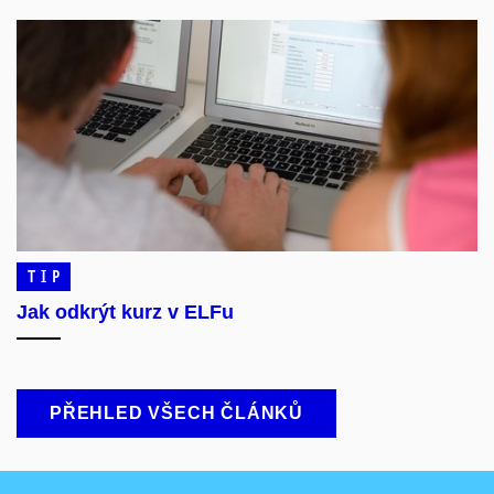
TIP
Jak odkrýt kurz v ELFu
PŘEHLED VŠECH ČLÁNKŮ