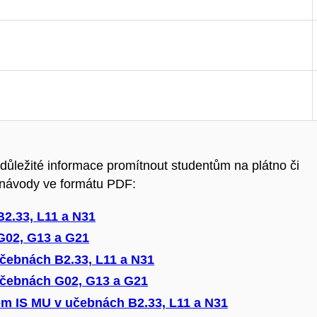
důležité informace promítnout studentům na plátno či
 návody ve formátu PDF:
2.33, L11 a N31
G02, G13 a G21
čebnách B2.33, L11 a N31
učebnách G02, G13 a G21
em IS MU v učebnách B2.33, L11 a N31