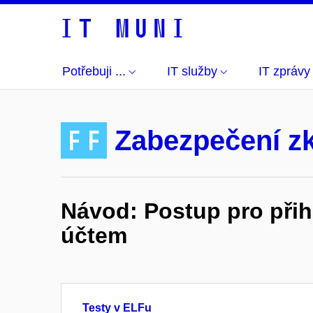
Potřebuji ...
IT služby
IT zprávy
FF
Zabezpečení z
Návod: Postup pro při
účtem
Testy v ELFu