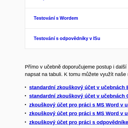
Testování s Wordem
Testování s odpovědníky v ISu
Přímo v učebně doporučujeme postup i další 
napsat na tabuli. K tomu můžete využít naše
standardní zkouškový účet v učebnách B
standardní zkouškový účet v učebnách 
zkouškový účet pro práci s MS Word v u
zkouškový účet pro práci s MS Word v 
zkouškový účet pro práci s odpovědník