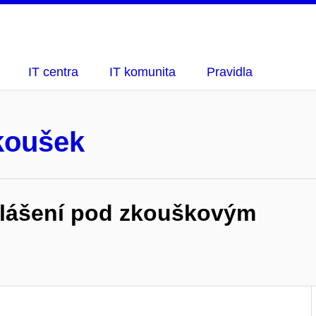
IT centra
IT komunita
Pravidla
koušek
hlášení pod zkouškovým