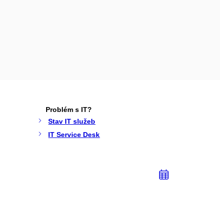
Problém s IT?
Stav IT služeb
IT Service Desk
Přidat
do
kalendá