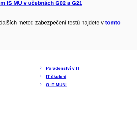
em IS MU v učebnách G02 a G21
dalších metod zabezpečení testů najdete v
tomto
Poradenství v IT
IT školení
O IT MUNI