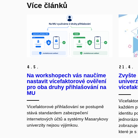
Více článků
4.
5.
21.
4.
Na workshopech vás naučíme
Zvyšte 
nastavit vícefaktorové ověření
univerz
pro oba druhy přihlašování na
vícefak
MU
Vícefaktor
Vícefaktorové přihlašování se postupně
každém při
stává standardem zabezpečení
identitu 
internetových účtů a systémy Masarykovy
jednorázo
univerzity nejsou výjimkou.
zobrazuje
které je 