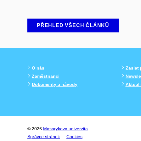
PŘEHLED VŠECH ČLÁNKŮ
O nás
Zaslat
Zaměstnanci
Newslet
Dokumenty a návody
Aktual
© 2026
Masarykova univerzita
Správce stránek
Cookies