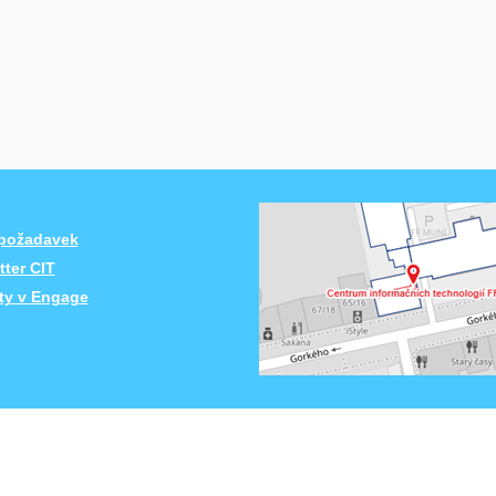
 požadavek
ter CIT
ity v Engage