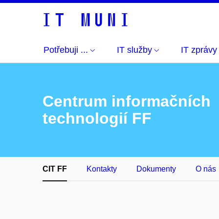
Potřebuji ...
IT služby
IT zprávy
Centrum informačních
technologií FF
CIT FF
Kontakty
Dokumenty
O nás