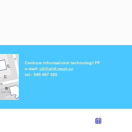
Centrum informačních technologií FF
e-mail:
cit@phil.muni.cz
tel.:
549 497 185
Přidat
do