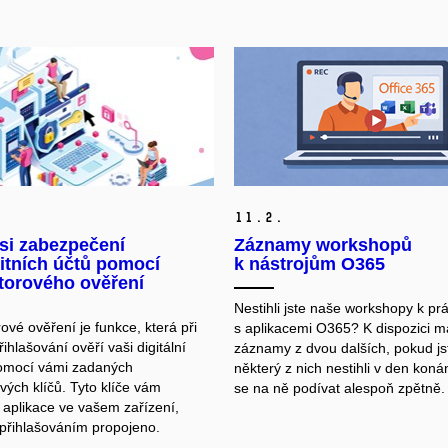
11.
2.
si zabezpečení
Záznamy workshopů
itních účtů pomocí
k nástrojům O365
torového ověření
Nestihli jste naše workshopy k prá
ové ověření je funkce, která při
s aplikacemi O365? K dispozici 
hlašování ověří vaši digitální
záznamy z dvou dalších, pokud js
pomocí vámi zadaných
některý z nich nestihli v den kon
vých klíčů. Tyto klíče vám
se na ně podívat alespoň zpětně.
 aplikace ve vašem zařízení,
s přihlašováním propojeno.