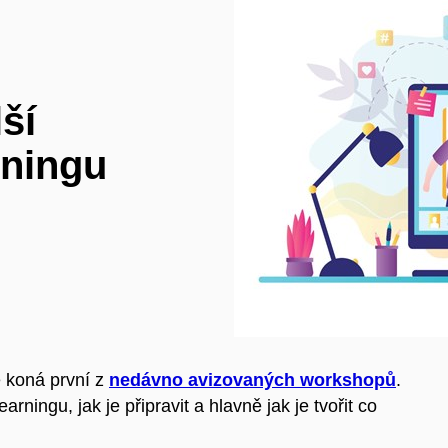
ší
rningu
e koná první z
nedávno avizovaných workshopů
.
rningu, jak je připravit a hlavně jak je tvořit co