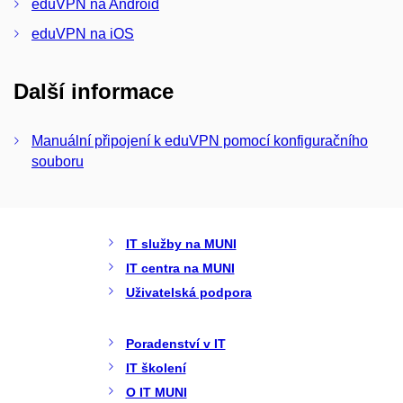
eduVPN na Android
eduVPN na iOS
Další informace
Manuální připojení k eduVPN pomocí konfiguračního
souboru
IT služby na MUNI
IT centra na MUNI
Uživatelská podpora
Poradenství v IT
IT školení
O IT MUNI