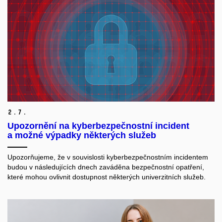
2.
7.
Upozornění na kyberbezpečnostní incident
a možné výpadky některých služeb
Upozorňujeme, že v souvislosti kyberbezpečnostním incidentem
budou v následujících dnech zaváděna bezpečnostní opatření,
které mohou ovlivnit dostupnost některých univerzitních služeb.