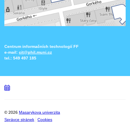
Centrum informačních technologií FF
e-mail:
cit@phil.muni.cz
tel.:
549 497 185
Přidat
do
kalendáře
© 2026
Masarykova univerzita
Správce stránek
Cookies