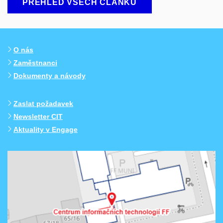
PŘEHLED VŠECH ČLÁNKŮ
O nás
Zaměstnanci
Dokumenty a návody
Zaslat požadavek
Newsletter CIT
Aktuality v Engage