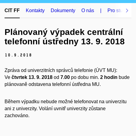
CIT FF
Kontakty
Dokumenty
O nás
|
Pro studenty
Plánovaný výpadek centrální
telefonní ústředny 13. 9. 2018
10.
9.
2018
Zpráva od univerzitních správců telefonie (ÚVT MU):
Ve
čtvrtek 13. 9. 2018
od
7.00
po dobu min.
2 hodin
bude
plánovaně odstavena telefonní ústředna MU.
Během výpadku nebude možné telefonovat na univerzitu
ani z univerzity. Volání uvnitř univerzity zůstane
zachováno.