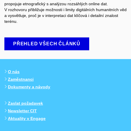
propojuje etnografický
s analýzou rozsáhlých online dat.
V rozhovoru přibližuje možnosti i limity digitálních humanitních věd
a vysvětluje, proč
je v interpretaci dat klíčová i detailní znalost
terénu
.
PŘEHLED VŠECH ČLÁNKŮ
O nás
Zaměstnanci
Dokumenty a návody
Zaslat požadavek
Newsletter CIT
Aktuality v Engage