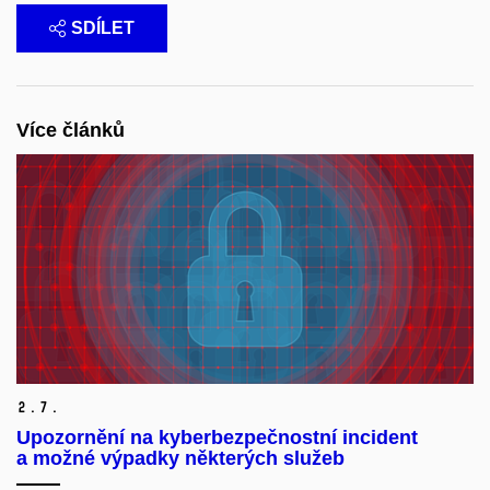
SDÍLET
Více článků
2.
7.
Upozornění na kyberbezpečnostní incident
a možné výpadky některých služeb