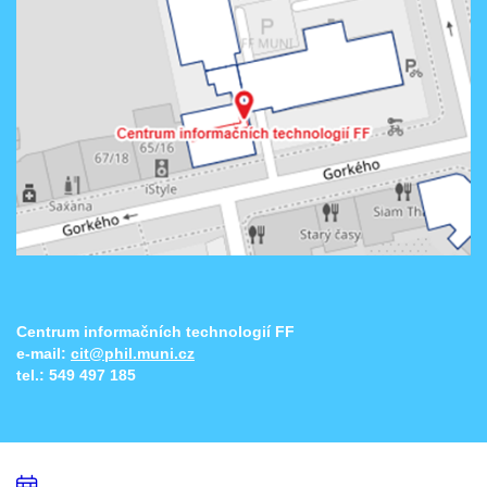
Centrum informačních technologií FF
e-mail:
cit@phil.muni.cz
tel.:
549 497 185
Přidat