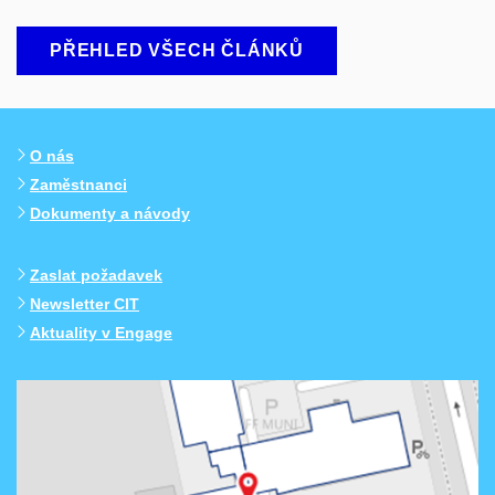
PŘEHLED VŠECH ČLÁNKŮ
O nás
Zaměstnanci
Dokumenty a návody
Zaslat požadavek
Newsletter CIT
Aktuality v Engage