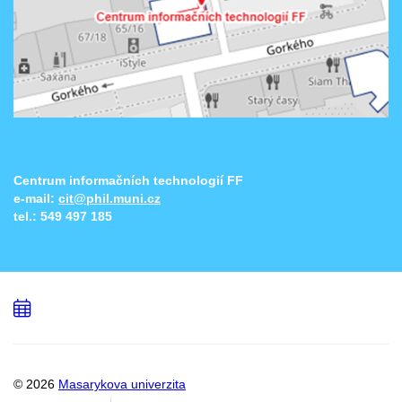
Centrum informačních technologií FF
e-mail:
cit@phil.muni.cz
tel.:
549 497 185
Přidat
do
kalendáře
© 2026
Masarykova univerzita