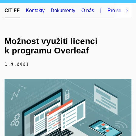
CIT FF
Kontakty
Dokumenty
O nás
|
Pro studenty
Možnost využití licencí
k programu Overleaf
1.
9.
2021