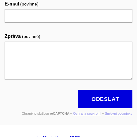
E-mail
(povinné)
Zpráva
(povinné)
ODESLAT
Chráněno službou
reCAPTCHA
–
Ochrana soukromí
–
Smluvní podmínky