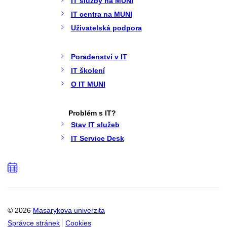
IT služby na MUNI
IT centra na MUNI
Uživatelská podpora
Poradenství v IT
IT školení
O IT MUNI
Problém s IT?
Stav IT služeb
IT Service Desk
Přidat
do
kalendáře
© 2026
Masarykova univerzita
Správce stránek
Cookies