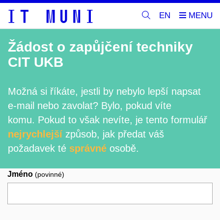
EN
Žádost o zapůjčení techniky
CIT UKB
Možná si říkáte, jestli by nebylo lepší napsat
e-mail nebo zavolat? Bylo, pokud víte
komu. Pokud to však nevíte, je tento formulář
nejrychlejší
způsob, jak předat váš
požadavek té
správné
osobě.
Jméno
(povinné)