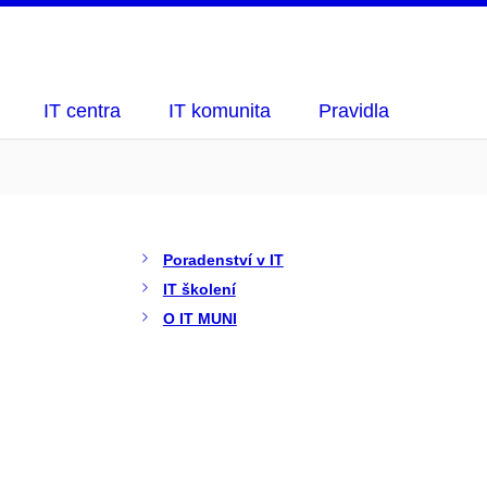
IT centra
IT komunita
Pravidla
Poradenství v IT
IT školení
O IT MUNI