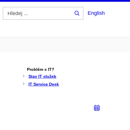
English
Hledej
...
Problém s IT?
Stav IT služeb
IT Service Desk
Přidat
do
kalendá