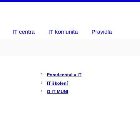
IT centra
IT komunita
Pravidla
Poradenství v IT
IT školení
O IT MUNI