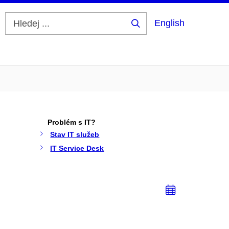
English
Hledej
...
Problém s IT?
Stav IT služeb
IT Service Desk
Přidat
do
kalendá