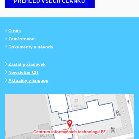
PŘEHLED VŠECH ČLÁNKŮ
O nás
Zaměstnanci
Dokumenty a návody
Zaslat požadavek
Newsletter CIT
Aktuality v Engage