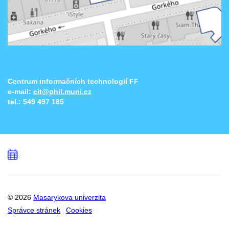
Centrum informačních technologií FF
e-mail:
cit@phil.muni.cz
tel.:
549 497 185
Přidat
do
kalendáře
© 2026
Masarykova univerzita
Správce stránek
Cookies