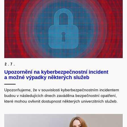
2.
7.
Upozornění na kyberbezpečnostní incident
a možné výpadky některých služeb
Upozorňujeme, že v souvislosti kyberbezpečnostním incidentem
budou v následujících dnech zaváděna bezpečnostní opatření,
které mohou ovlivnit dostupnost některých univerzitních služeb.